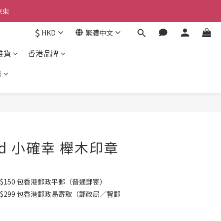
京東
京東
$
HKD
繁體中文
雜貨
香港品牌
京東
集
立即購買
ood 小確幸 櫸木印章
$150 包香港郵政平郵（普通郵寄）
K$299 包香港郵政易寄取（郵政局／智郵