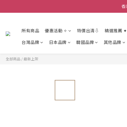
香
香
所有商品
優惠活動 ✧
特價出清⇩
精選推薦 ✦
香
台灣品牌
日本品牌
韓國品牌
其他品牌
全部商品
/
最新上架