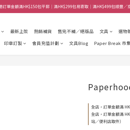
港訂單金額滿HK$150包平郵｜滿HK$299包易寄取｜滿HK$499包順豐／
港訂單金額滿HK$150包平郵｜滿HK$299包易寄取｜滿HK$499包順豐／
【網店限定！】指定清貨商品每消費HK$100即享購物金HK$50回贈 👈
最新上架
熱銷補貨
售完不補／絕版品
文具
選物
港訂單金額滿HK$150包平郵｜滿HK$299包易寄取｜滿HK$499包順豐／
印章訂製
會員充值計劃
文具Blog
Paper Break 市
Paperh
全店，訂單金額滿 HK
全店，訂單金額滿 H
站／便利店取件）