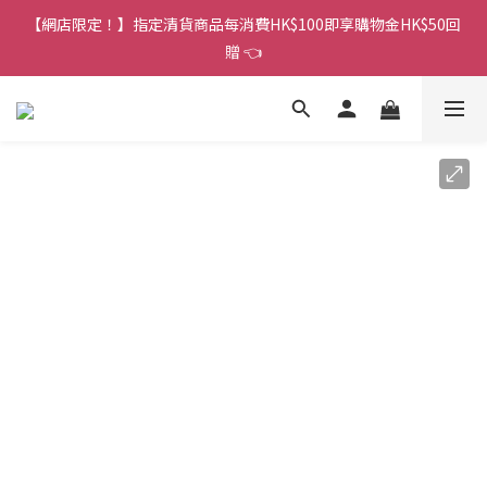
香港訂單金額滿HK$150包平郵｜滿HK$299包易寄取｜滿HK$499
【網店限定！】指定清貨商品每消費HK$100即享購物金HK$50回
包順豐／京東
贈 👈
香港訂單金額滿HK$150包平郵｜滿HK$299包易寄取｜滿HK$499
包順豐／京東