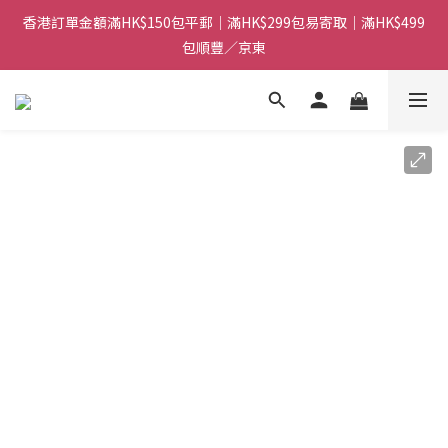
香港訂單金額滿HK$150包平郵｜滿HK$299包易寄取｜滿HK$499
香港訂單金額滿HK$150包平郵｜滿HK$299包易寄取｜滿HK$499
包順豐／京東
包順豐／京東
【網店限定！】指定清貨商品每消費HK$100即享購物金HK$50回
贈 👈
香港訂單金額滿HK$150包平郵｜滿HK$299包易寄取｜滿HK$499
包順豐／京東