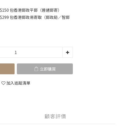
$150 包香港郵政平郵（普通郵寄）
K$299 包香港郵政易寄取（郵政局／智郵
立即購買
加入追蹤清單
顧客評價