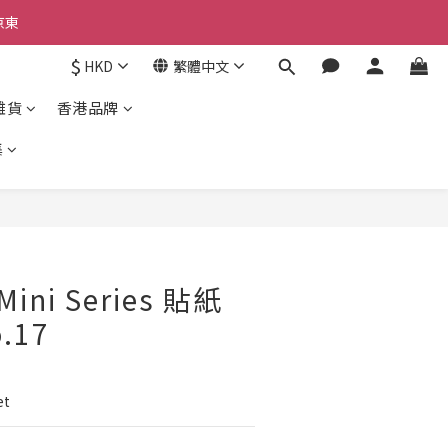
京東
京東
$
HKD
繁體中文
京東
雜貨
香港品牌
集
立即購買
 Mini Series 貼紙
o.17
et