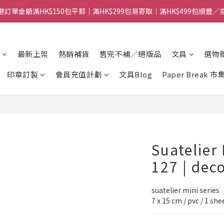
港訂單金額滿HK$150包平郵｜滿HK$299包易寄取｜滿HK$499包順豐／
港訂單金額滿HK$150包平郵｜滿HK$299包易寄取｜滿HK$499包順豐／
【網店限定！】指定清貨商品每消費HK$100即享購物金HK$50回贈 👈
港訂單金額滿HK$150包平郵｜滿HK$299包易寄取｜滿HK$499包順豐／
最新上架
熱銷補貨
售完不補／絕版品
文具
選物
印章訂製
會員充值計劃
文具Blog
Paper Break 市
Suatelier
127 | dec
suatelier mini series
7 x 15 cm / pvc / 1 she