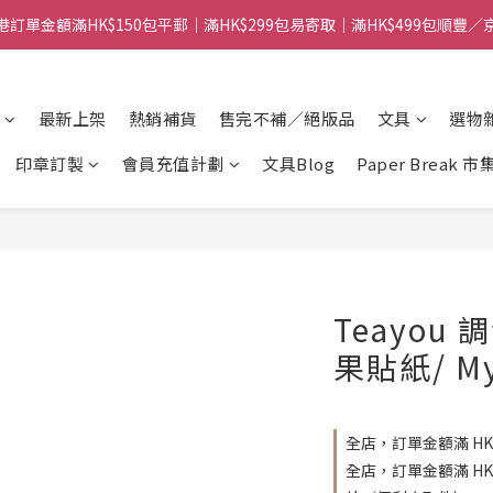
港訂單金額滿HK$150包平郵｜滿HK$299包易寄取｜滿HK$499包順豐／
港訂單金額滿HK$150包平郵｜滿HK$299包易寄取｜滿HK$499包順豐／
【網店限定！】指定清貨商品每消費HK$100即享購物金HK$50回贈 👈
最新上架
熱銷補貨
售完不補／絕版品
文具
選物
港訂單金額滿HK$150包平郵｜滿HK$299包易寄取｜滿HK$499包順豐／
印章訂製
會員充值計劃
文具Blog
Paper Break 市
Teayou
果貼紙/ My
全店，訂單金額滿 HK
全店，訂單金額滿 H