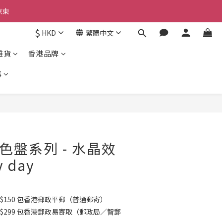
京東
京東
$
HKD
繁體中文
雜貨
香港品牌
京東
集
立即購買
 調色盤系列 - 水晶效
 day
$150 包香港郵政平郵（普通郵寄）
K$299 包香港郵政易寄取（郵政局／智郵