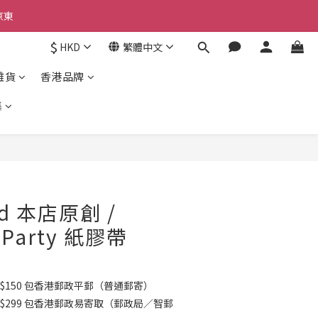
京東
京東
$
HKD
繁體中文
雜貨
香港品牌
京東
集
立即購買
od 本店原創 /
e Party 紙膠帶
$150 包香港郵政平郵（普通郵寄）
K$299 包香港郵政易寄取（郵政局／智郵