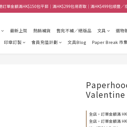
港訂單金額滿HK$150包平郵｜滿HK$299包易寄取｜滿HK$499包順豐／
港訂單金額滿HK$150包平郵｜滿HK$299包易寄取｜滿HK$499包順豐／
【網店限定！】指定清貨商品每消費HK$100即享購物金HK$50回贈 👈
最新上架
熱銷補貨
售完不補／絕版品
文具
選物
港訂單金額滿HK$150包平郵｜滿HK$299包易寄取｜滿HK$499包順豐／
印章訂製
會員充值計劃
文具Blog
Paper Break 市
Paperho
Valentin
全店，訂單金額滿 HK
全店，訂單金額滿 H