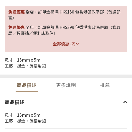
免運優惠
全店，訂單金額滿 HK$150 包香港郵政平郵（普通郵
寄）
免運優惠
全店，訂單金額滿 HK$299 包香港郵政易寄取（郵政
局／智郵站／便利店取件）
全部優惠 (2)
尺寸：15mm x 5m
工藝：燙金・燙鐳射銀
商品描述
更多說明
推薦
商品描述
尺寸：15mm x 5m
工藝：燙金・燙鐳射銀