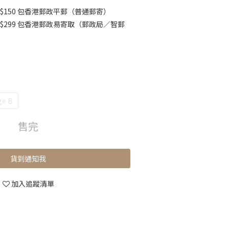
$150 包香港郵政平郵（普通郵寄）
K$299 包香港郵政易寄取（郵政局／智郵
ge B
售完
貨到通知我
加入追蹤清單