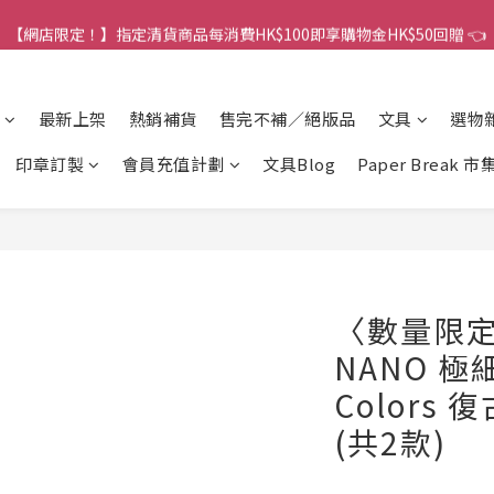
港訂單金額滿HK$150包平郵｜滿HK$299包易寄取｜滿HK$499包順豐／
【網店限定！】指定清貨商品每消費HK$100即享購物金HK$50回贈 👈
港訂單金額滿HK$150包平郵｜滿HK$299包易寄取｜滿HK$499包順豐／
最新上架
熱銷補貨
售完不補／絕版品
文具
選物
印章訂製
會員充值計劃
文具Blog
Paper Break 市
〈數量限定〉
NANO 極細 
Colors
(共2款)