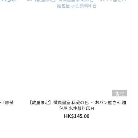
售完
PET膠帶
【數量限定】微瘋畫室 私藏の色 · おパン屋さん 麵
包屋 水性顏料印台
HK$145.00