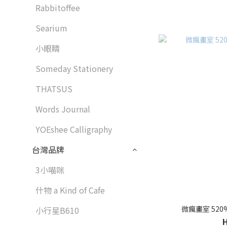
Rabbitoffee
Searium
小眼睛
Someday Stationery
THATSUS
Words Journal
YOEshee Calligraphy
台灣品牌
3小喵咪
什物 a Kind of Cafe
微瘋畫室 520%
小行星B610