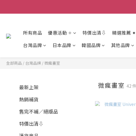
香
香
所有商品
優惠活動 ✧
特價出清⇩
精選推薦 ✦
台灣品牌
日本品牌
韓國品牌
其他品牌
全部商品
/
台灣品牌
/
微瘋畫室
微瘋畫室
42 
最新上架
熱銷補貨
售完不補／絕版品
特價出清⇩
清貨商品