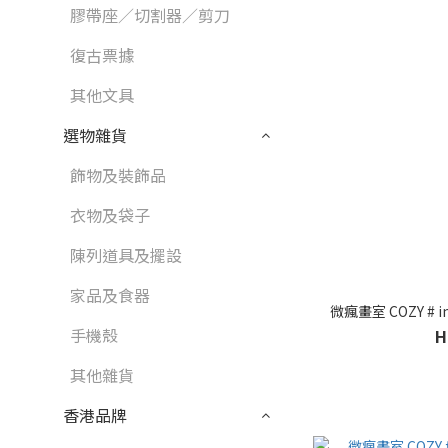
膠帶座／切割器／剪刀
復古票據
其他文具
選物雜貨
飾物及裝飾品
衣物及袋子
陳列道具及擺設
家品及食器
微瘋畫室 COZY # in
手機殼
H
其他雜貨
香港品牌