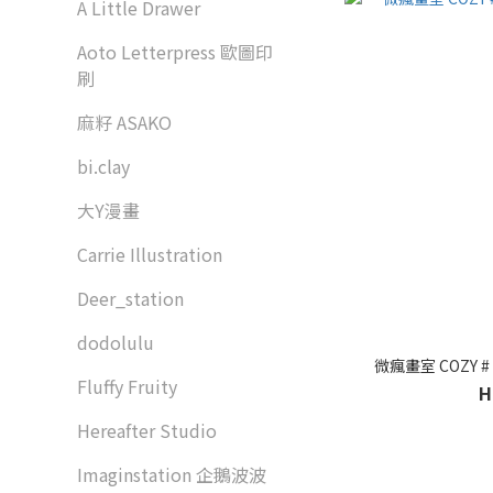
A Little Drawer
Aoto Letterpress 歐圖印
刷
麻籽 ASAKO
bi.clay
大Y漫畫
Carrie Illustration
Deer_station
dodolulu
微瘋畫室 COZY # 
Fluffy Fruity
H
Hereafter Studio
Imaginstation 企鵝波波