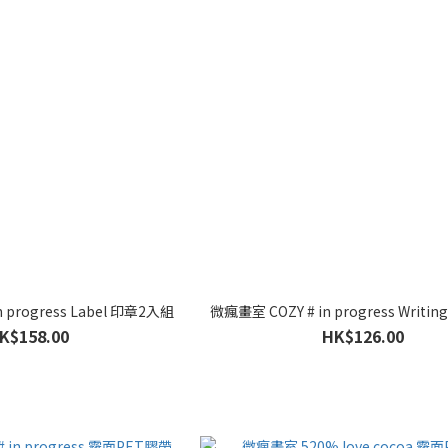
 progress Label 印章2入組
微瘋畫室 COZY # in progress Writ
K$158.00
HK$126.00