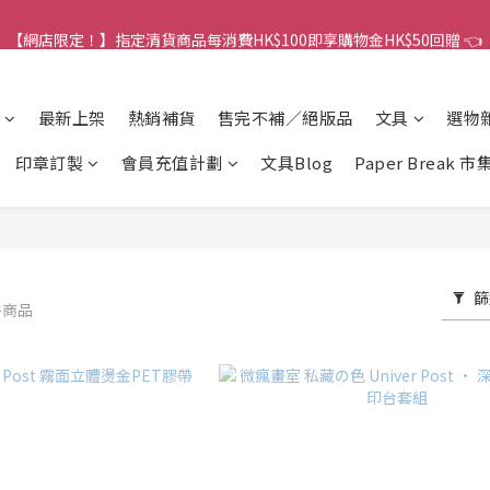
港訂單金額滿HK$150包平郵｜滿HK$299包易寄取｜滿HK$499包順豐／
【網店限定！】指定清貨商品每消費HK$100即享購物金HK$50回贈 👈
港訂單金額滿HK$150包平郵｜滿HK$299包易寄取｜滿HK$499包順豐／
最新上架
熱銷補貨
售完不補／絕版品
文具
選物
印章訂製
會員充值計劃
文具Blog
Paper Break 市
篩
件商品