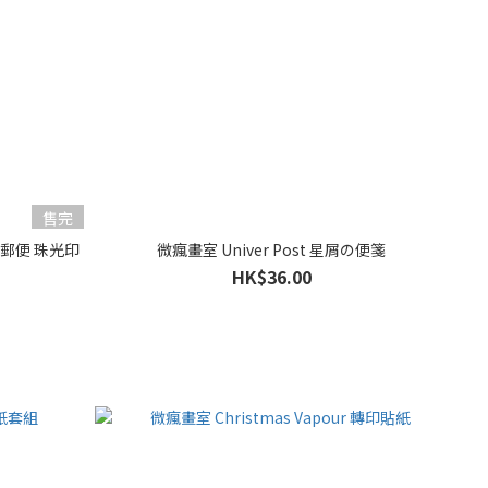
售完
深空郵便 珠光印
微瘋畫室 Univer Post 星屑の便箋
HK$36.00