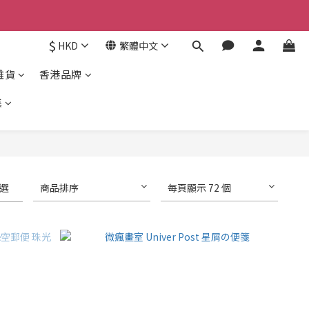
京東
$
HKD
繁體中文
京東
雜貨
香港品牌
集
選
商品排序
每頁顯示 72 個