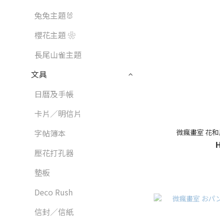
兔兔主題🐰
櫻花主題 ❀
長尾山雀主題
文具
日曆及手帳
卡片／明信片
微瘋畫室 花和
字帖簿本
壓花打孔器
墊板
Deco Rush
信封／信紙