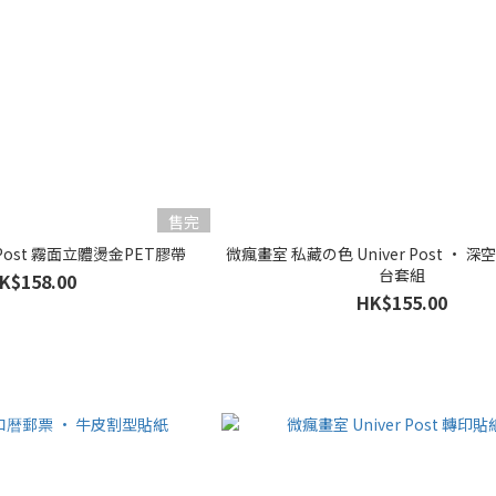
售完
 Post 霧面立體燙金PET膠帶
微瘋畫室 私藏の色 Univer Post · 
台套組
K$158.00
HK$155.00