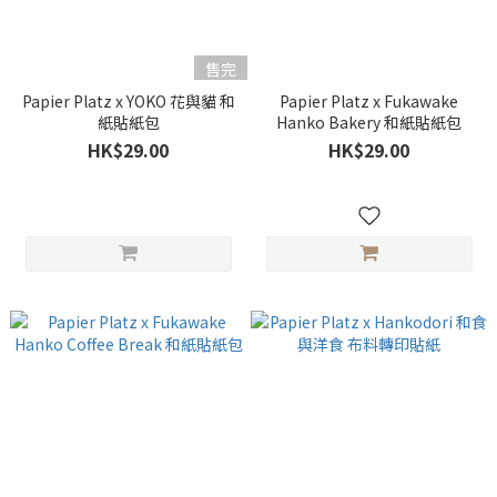
售完
Papier Platz x YOKO 花與貓 和
Papier Platz x Fukawake
紙貼紙包
Hanko Bakery 和紙貼紙包
HK$29.00
HK$29.00