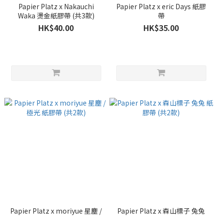
Papier Platz x Nakauchi
Papier Platz x eric Days 紙膠
Waka 燙金紙膠帶 (共3款)
帶
HK$40.00
HK$35.00
Papier Platz x moriyue 星塵 /
Papier Platz x 森山標子 兔兔