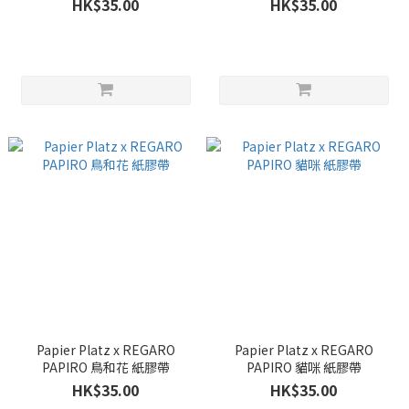
HK$35.00
HK$35.00
Papier Platz x REGARO
Papier Platz x REGARO
PAPIRO 鳥和花 紙膠帶
PAPIRO 貓咪 紙膠帶
HK$35.00
HK$35.00