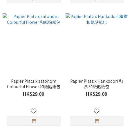
Papier Platz x satohom
Papier Platz x Hankodori 和
Colourful Flower 和紙貼紙包
食 和紙貼紙包
HK$29.00
HK$29.00