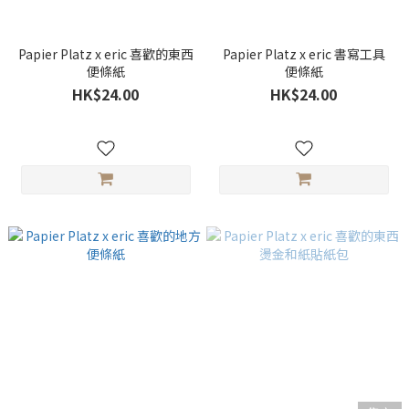
Papier Platz x eric 喜歡的東西
Papier Platz x eric 書寫工具
便條紙
便條紙
HK$24.00
HK$24.00