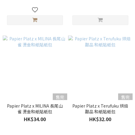
售完
售完
Papier Platz x MILINA 長尾山
Papier Platz x Terufuku 烘焙
雀 燙金和紙貼紙包
甜品 和紙貼紙包
HK$34.00
HK$32.00