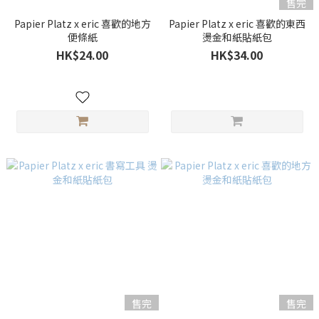
售完
Papier Platz x eric 喜歡的地方
Papier Platz x eric 喜歡的東西
便條紙
燙金和紙貼紙包
HK$24.00
HK$34.00
售完
售完