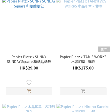
售完
Papier Platz x SUNNY
Papier Platz x TAM'S WORKS
SUNDAY Square 和紙貼紙包
水晶印章 - 購物
HK$29.00
HK$175.00