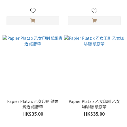
Papier Platz x 乙女印刷 雜果
Papier Platz x 乙女印刷 乙女
賓治 紙膠帶
咖啡廳 紙膠帶
HK$35.00
HK$35.00