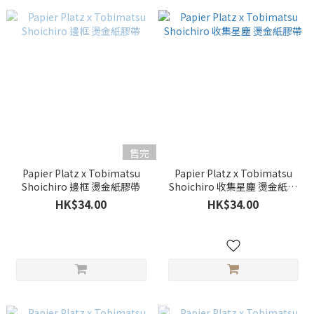
售完
Papier Platz x Tobimatsu
Papier Platz x Tobimatsu
Shoichiro 邊框 燙金紙膠帶
Shoichiro 收集星塵 燙金紙膠
帶
HK$34.00
HK$34.00