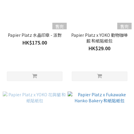
售完
售完
Papier Platz 水晶印章 - 派對
Papier Platz x YOKO 動物咖啡
館 和紙貼紙包
HK$175.00
HK$29.00