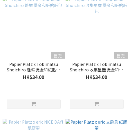
售完
售完
Papier Platz x Tobimatsu
Papier Platz x Tobimatsu
Shoichiro 邊框 燙金和紙貼紙
Shoichiro 收集星塵 燙金和紙
包
貼紙包
HK$34.00
HK$34.00