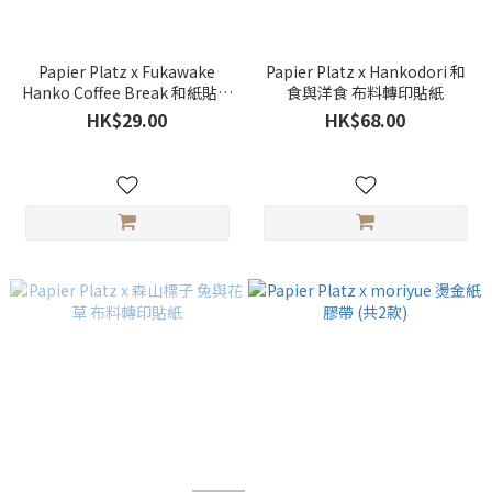
Papier Platz x Fukawake
Papier Platz x Hankodori 和
Hanko Coffee Break 和紙貼紙
食與洋食 布料轉印貼紙
包
HK$29.00
HK$68.00