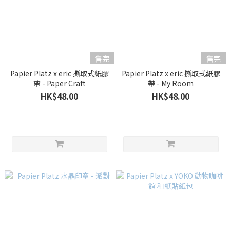
售完
售完
Papier Platz x eric 撕取式紙膠
Papier Platz x eric 撕取式紙膠
帶 - Paper Craft
帶 - My Room
HK$48.00
HK$48.00