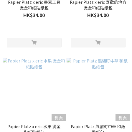
Papier Platz x eric 書寫工具
Papier Platz x eric 喜歡的地方
燙金和紙貼紙包
燙金和紙貼紙包
HK$34.00
HK$34.00
售完
售完
Papier Platz x eric 水果 燙金
Papier Platz 熊貓町中華 和紙