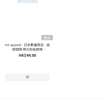
售完
mt appeal - 日本數量限定 - 座
席間隔 穿孔和紙膠帶
(MT01K1858)
HK$44.00