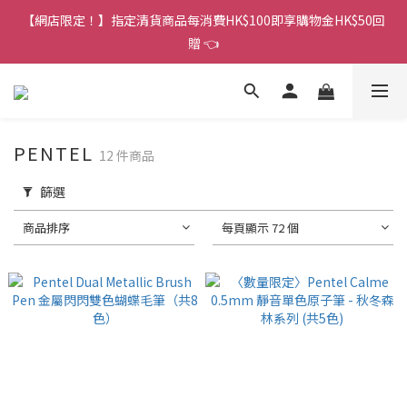
香港訂單金額滿HK$150包平郵｜滿HK$299包易寄取｜滿HK$499
【網店限定！】指定清貨商品每消費HK$100即享購物金HK$50回
包順豐／京東
贈 👈
香港訂單金額滿HK$150包平郵｜滿HK$299包易寄取｜滿HK$499
包順豐／京東
PENTEL
12 件商品
篩選
商品排序
每頁顯示 72 個