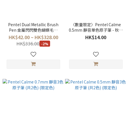
Pentel Dual Metallic Brush
〈數量限定〉Pentel Calme
Pen 金屬閃閃雙色蝴蝶毛筆
0.5mm 靜音單色原子筆 - 秋冬
（共8色）
森林系列 (共5色)
HK$42.00 ~ HK$328.00
HK$14.00
HK$336.00
-2%