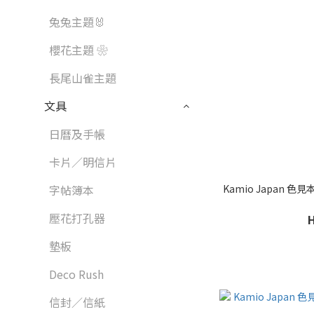
兔兔主題🐰
櫻花主題 ❀
長尾山雀主題
文具
日曆及手帳
卡片／明信片
Kamio Japan 
字帖簿本
壓花打孔器
墊板
Deco Rush
信封／信紙