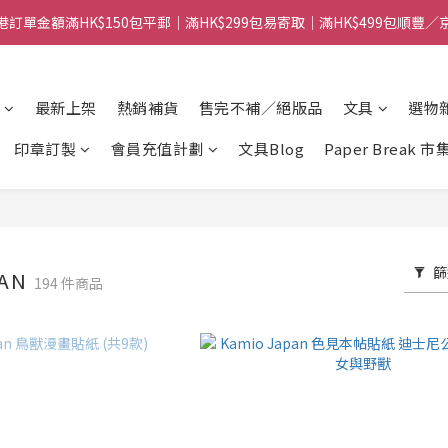
港訂單金額滿HK$150包平郵｜滿HK$299包易寄取｜滿HK$499包順豐／
【網店限定！】指定清貨商品每消費HK$100即享購物金HK$50回贈 👈
港訂單金額滿HK$150包平郵｜滿HK$299包易寄取｜滿HK$499包順豐／
最新上架
熱銷補貨
售完不補／絕版品
文具
選物
印章訂製
會員充值計劃
文具Blog
Paper Break 市
篩
PAN
194 件商品