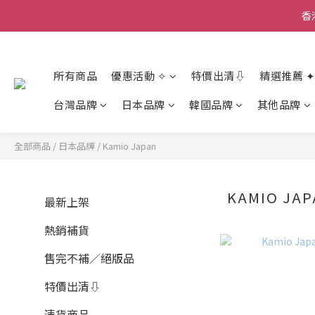
香
香
所有商品
優惠活動 ✧
特價出清⇩
精選推薦 ✦
台灣品牌
日本品牌
韓國品牌
其他品牌
全部商品
/
日本品牌
/
Kamio Japan
KAMIO JA
最新上架
熱銷補貨
售完不補／絕版品
特價出清⇩
清貨商品