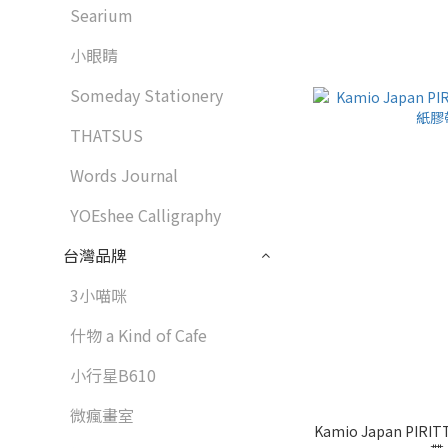
Searium
小眼睛
Someday Stationery
THATSUS
Words Journal
YOEshee Calligraphy
台灣品牌
3小喵咪
什物 a Kind of Cafe
小行星B610
微瘋畫室
Kamio Japan PI