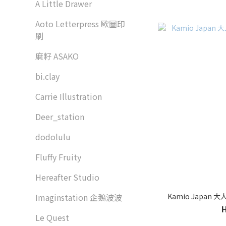
A Little Drawer
Aoto Letterpress 歐圖印
刷
麻籽 ASAKO
bi.clay
Carrie Illustration
Deer_station
dodolulu
Fluffy Fruity
Hereafter Studio
Kamio Japan
Imaginstation 企鵝波波
Le Quest