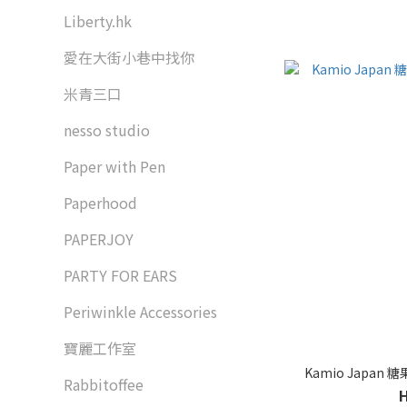
Liberty.hk
愛在大街小巷中找你
米青三口
nesso studio
Paper with Pen
Paperhood
PAPERJOY
PARTY FOR EARS
Periwinkle Accessories
寶麗工作室
Kamio Japa
Rabbitoffee