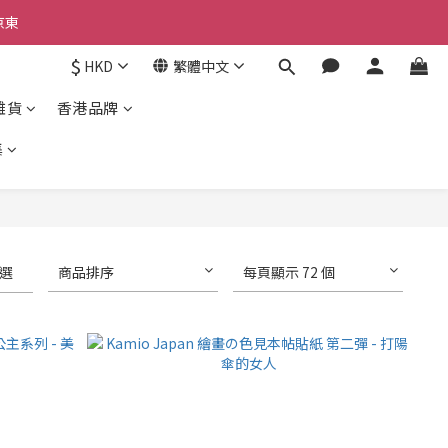
京東
$
HKD
繁體中文
京東
雜貨
香港品牌
集
選
商品排序
每頁顯示 72 個