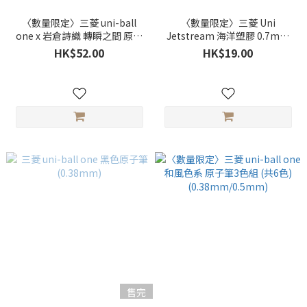
〈數量限定〉三菱 uni-ball
〈數量限定〉三菱 Uni
one x 岩倉詩織 轉瞬之間 原子
Jetstream 海洋塑膠 0.7mm
筆3色組 (共3款)
原子筆（共3色）
HK$52.00
HK$19.00
售完