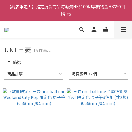
香港訂單金額滿HK$150包平郵｜滿HK$299包易寄取｜滿HK$499
【網店限定！】指定清貨商品每消費HK$100即享購物金HK$50回
包順豐／京東
贈 👈
香港訂單金額滿HK$150包平郵｜滿HK$299包易寄取｜滿HK$499
包順豐／京東
UNI 三菱
15 件商品
篩選
商品排序
每頁顯示 72 個