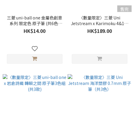
售完
三菱 uni-ball one 金屬色創意
〈數量限定〉三菱 Uni
系列 限定色 原子筆 (共6色)
Jetstream x Karimoku 4&1多
(0.38mm/0.5mm)
功能筆（共2款）
HK$14.00
HK$189.00