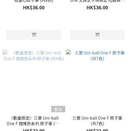
低重心原子筆 (共8色)
one 文具女子博限定 拉鏈袋原
子筆3色組 (0.38mm)
HK$36.00
HK$36.00
售完
〈數量限定〉三菱 Uni-ball
三菱 Uni-ball One F 原子筆
One F 煙燻色系列 原子筆 (共4
（共7色）
色)
HK$22.00
HK$22.00