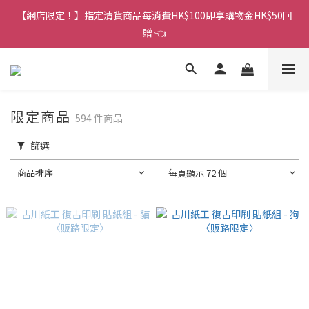
香港訂單金額滿HK$150包平郵｜滿HK$299包易寄取｜滿HK$499
【網店限定！】指定清貨商品每消費HK$100即享購物金HK$50回
包順豐／京東
贈 👈
香港訂單金額滿HK$150包平郵｜滿HK$299包易寄取｜滿HK$499
包順豐／京東
限定商品
594 件商品
篩選
商品排序
每頁顯示 72 個