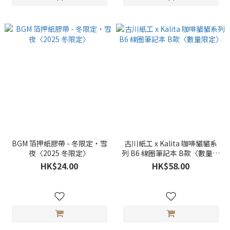
BGM 箔押紙膠帶 - 冬限定・雪
古川紙工 x Kalita 咖啡貓貓系
夜〈2025 冬限定〉
列 B6 線圈筆記本 B款〈數量限
定〉
HK$24.00
HK$58.00