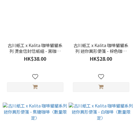
古川紙工 x Kalita 咖啡貓貓系
古川紙工 x Kalita 咖啡貓貓系
列 燙金信封信紙組 - 黑咖啡
列 迷你異形便箋 - 棕色咖啡
〈數量限定〉
〈數量限定〉
HK$38.00
HK$28.00