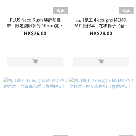
售完
售完
PLUS Neco Rush 裝飾花邊
古川紙工 4 designs MEMO
帶：限定貓咪系列 10mm寬款
PAD 便條本 - 花和鴨子〈春季
（共7款）
限定〉
HK$26.00
HK$28.00