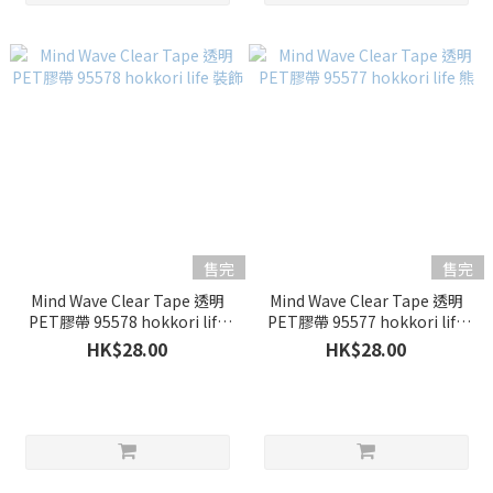
售完
售完
Mind Wave Clear Tape 透明
Mind Wave Clear Tape 透明
PET膠帶 95578 hokkori life
PET膠帶 95577 hokkori life
裝飾
熊
HK$28.00
HK$28.00