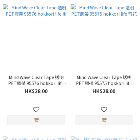
Mind Wave Clear Tape 透明
Mind Wave Clear Tape 透明
PET膠帶 95576 hokkori life
PET膠帶 95575 hokkori life
樹
雪花
HK$28.00
HK$28.00