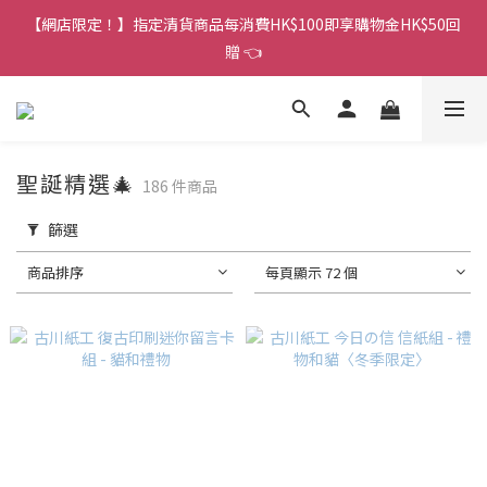
香港訂單金額滿HK$150包平郵｜滿HK$299包易寄取｜滿HK$499
【網店限定！】指定清貨商品每消費HK$100即享購物金HK$50回
包順豐／京東
贈 👈
香港訂單金額滿HK$150包平郵｜滿HK$299包易寄取｜滿HK$499
包順豐／京東
聖誕精選🎄
186 件商品
篩選
商品排序
每頁顯示 72 個