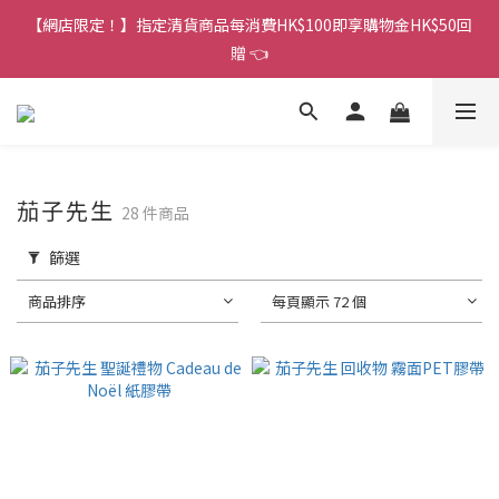
香港訂單金額滿HK$150包平郵｜滿HK$299包易寄取｜滿HK$499
【網店限定！】指定清貨商品每消費HK$100即享購物金HK$50回
包順豐／京東
贈 👈
香港訂單金額滿HK$150包平郵｜滿HK$299包易寄取｜滿HK$499
包順豐／京東
茄子先生
28 件商品
篩選
商品排序
每頁顯示 72 個