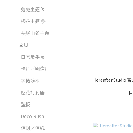
兔兔主題🐰
櫻花主題 ❀
長尾山雀主題
文具
日曆及手帳
卡片／明信片
Hereafter Stu
字帖簿本
壓花打孔器
H
墊板
Deco Rush
信封／信紙