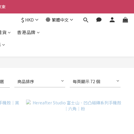
京東
京東
$
HKD
繁體中文
雜貨
香港品牌
京東
集
選
商品排序
每頁顯示 72 個