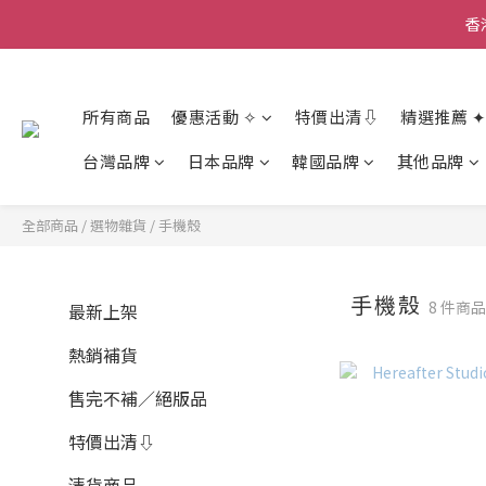
香
香
所有商品
優惠活動 ✧
特價出清⇩
精選推薦 ✦
香
台灣品牌
日本品牌
韓國品牌
其他品牌
全部商品
/
選物雜貨
/
手機殼
手機殼
8 件商
最新上架
熱銷補貨
售完不補／絕版品
特價出清⇩
清貨商品