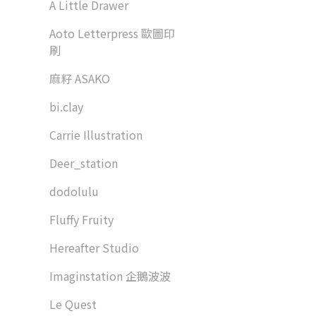
A Little Drawer
Aoto Letterpress 歐圖印
刷
麻籽 ASAKO
bi.clay
Carrie Illustration
Deer_station
dodolulu
Fluffy Fruity
Hereafter Studio
Imaginstation 企鵝波波
Le Quest