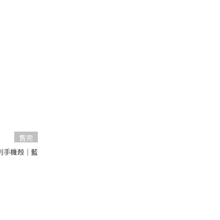
售完
磚系列手機殼｜藍