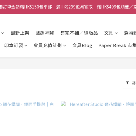
港訂單金額滿HK$150包平郵｜滿HK$299包易寄取｜滿HK$499包順豐／
港訂單金額滿HK$150包平郵｜滿HK$299包易寄取｜滿HK$499包順豐／
【網店限定！】指定清貨商品每消費HK$100即享購物金HK$50回贈 👈
最新上架
熱銷補貨
售完不補／絕版品
文具
選物
港訂單金額滿HK$150包平郵｜滿HK$299包易寄取｜滿HK$499包順豐／
印章訂製
會員充值計劃
文具Blog
Paper Break 市
篩
品