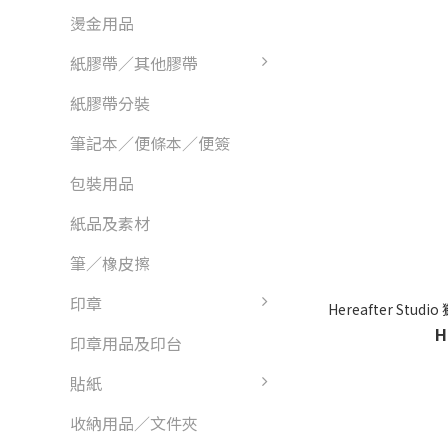
燙金用品
紙膠帶／其他膠帶
紙膠帶分裝
筆記本／便條本／便簽
包裝用品
紙品及素材
筆／橡皮擦
印章
Hereafter St
H
印章用品及印台
貼紙
收納用品／文件夾