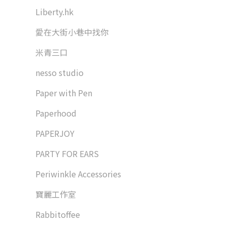
Liberty.hk
愛在大街小巷中找你
米青三口
nesso studio
Paper with Pen
Paperhood
PAPERJOY
PARTY FOR EARS
Periwinkle Accessories
寶麗工作室
Rabbitoffee