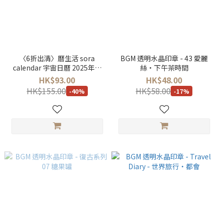
〈6折出清〉曆生活 sora
BGM 透明水晶印章 - 43 愛麗
calendar 宇宙日曆 2025年版
絲・下午茶時間
（小）
HK$93.00
HK$48.00
HK$155.00
HK$58.00
-40%
-17%