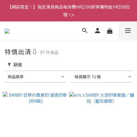
香港訂單金額滿HK$150包平郵｜滿HK$299包易寄取｜滿HK$499
【網店限定！】指定清貨商品每消費HK$100即享購物金HK$50回
包順豐／京東
贈 👈
香港訂單金額滿HK$150包平郵｜滿HK$299包易寄取｜滿HK$499
包順豐／京東
特價出清⇩
97 件商品
篩選
商品排序
每頁顯示 72 個