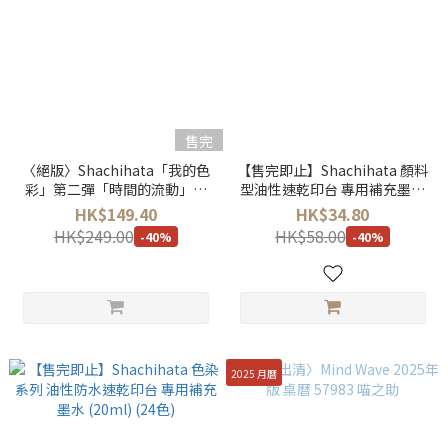
售完
〈絕版〉Shachihata「我的色
【售完即止】Shachihata 顏料
彩」第二彈「時間的流動」限
型油性速乾印台 專用補充墨水
量手工混色漸變印台（四款可
(40ml)
HK$149.40
HK$34.80
選）
HK$249.00
HK$58.00
-40%
-40%
2025 月曆