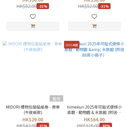
HK$52.00
HK$52.00
-31%
-31%
2025桌曆
售完
MIDORI 禮物包裝貼紙卷 - 票券
himekuri 2025年可貼式便條小
(牛皮紙款)
桌曆 - 動物園 & 水族館 (附送88
頁小冊子）
HK$29.00
HK$64.00
HK$42.00
HK$318.00
-31%
-80%