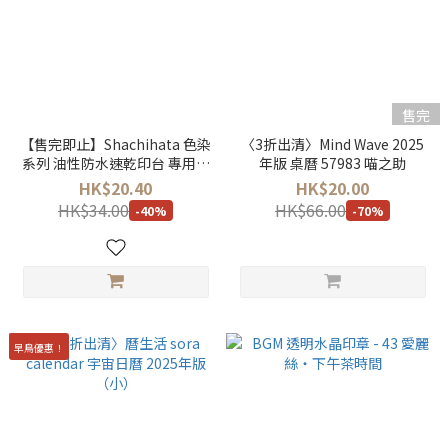
售完
【售完即止】Shachihata 色染
〈3折出清〉Mind Wave 2025
系列 油性防水速乾印台 專用補
年版 桌曆 57983 喵之助
充墨水 (20ml) (24色)
HK$20.40
HK$20.00
HK$34.00
HK$66.00
-40%
-70%
早鳥優惠！