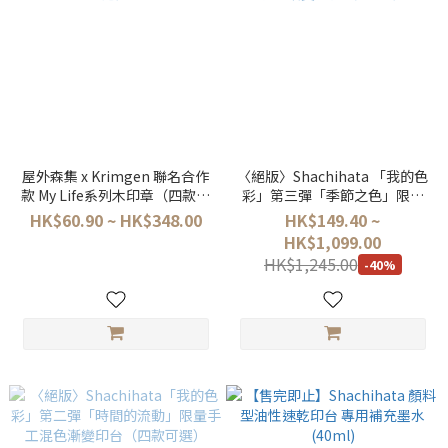
屋外森集 x Krimgen 聯名合作
〈絕版〉Shachihata 「我的色
款 My Life系列木印章（四款可
彩」第三彈「季節之色」限量
選）
手工混色漸變印台（共5款）
HK$60.90 ~ HK$348.00
HK$149.40 ~
HK$1,099.00
HK$1,245.00
-40%