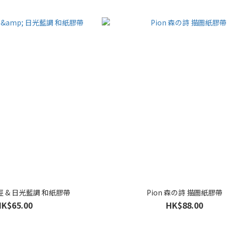
小徑 & 日光藍調 和紙膠帶
Pion 森の詩 描圖紙膠帶
HK$65.00
HK$88.00