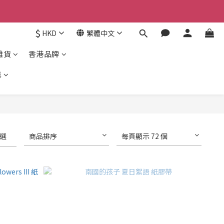
京東
$
HKD
繁體中文
京東
雜貨
香港品牌
集
選
商品排序
每頁顯示 72 個