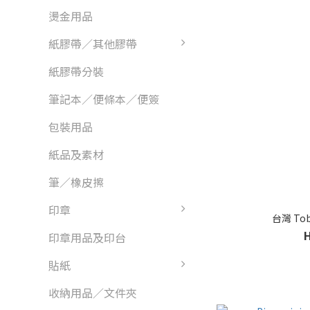
燙金用品
紙膠帶／其他膠帶
紙膠帶分裝
筆記本／便條本／便簽
包裝用品
紙品及素材
筆／橡皮擦
印章
台灣 To
印章用品及印台
貼紙
收納用品／文件夾