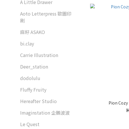
A Little Drawer
Aoto Letterpress 歐圖印
刷
麻籽 ASAKO
bi.clay
Carrie Illustration
Deer_station
dodolulu
Fluffy Fruity
Hereafter Studio
Pion Co
Imaginstation 企鵝波波
Le Quest