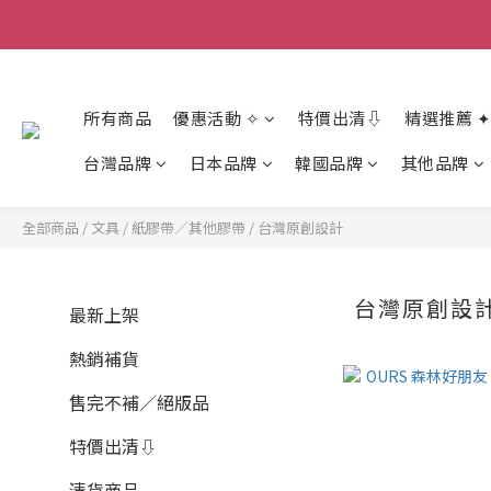
香
香
所有商品
優惠活動 ✧
特價出清⇩
精選推薦 ✦
台灣品牌
日本品牌
韓國品牌
其他品牌
全部商品
/
文具
/
紙膠帶／其他膠帶
/
台灣原創設計
台灣原創設
最新上架
熱銷補貨
售完不補／絕版品
特價出清⇩
清貨商品