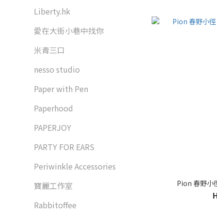
Liberty.hk
愛在大街小巷中找你
米青三口
nesso studio
Paper with Pen
Paperhood
PAPERJOY
PARTY FOR EARS
Periwinkle Accessories
Pion 春野
寶麗工作室
Rabbitoffee