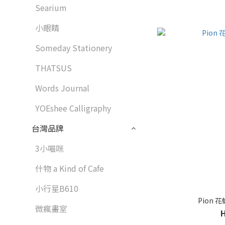
Searium
小眼睛
Someday Stationery
THATSUS
Words Journal
YOEshee Calligraphy
台灣品牌
3小喵咪
什物 a Kind of Cafe
小行星B610
Pion
微瘋畫室