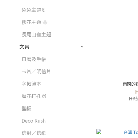
兔兔主題🐰
櫻花主題 ❀
長尾山雀主題
文具
日曆及手帳
卡片／明信片
字帖簿本
南國的孩
壓花打孔器
HK$
墊板
Deco Rush
信封／信紙