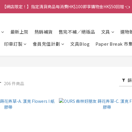
港訂單金額滿HK$150包平郵｜滿HK$299包易寄取｜滿HK$499包順豐／
【網店限定！】指定清貨商品每消費HK$100即享購物金HK$50回贈 👈
港訂單金額滿HK$150包平郵｜滿HK$299包易寄取｜滿HK$499包順豐／
最新上架
熱銷補貨
售完不補／絕版品
文具
選物
印章訂製
會員充值計劃
文具Blog
Paper Break 市
篩
計
206 件商品