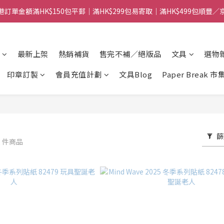
港訂單金額滿HK$150包平郵｜滿HK$299包易寄取｜滿HK$499包順豐／
港訂單金額滿HK$150包平郵｜滿HK$299包易寄取｜滿HK$499包順豐／
【網店限定！】指定清貨商品每消費HK$100即享購物金HK$50回贈 👈
港訂單金額滿HK$150包平郵｜滿HK$299包易寄取｜滿HK$499包順豐／
最新上架
熱銷補貨
售完不補／絕版品
文具
選物
印章訂製
會員充值計劃
文具Blog
Paper Break 市
篩
2 件商品