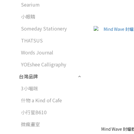
Searium
小眼睛
Someday Stationery
THATSUS
Words Journal
YOEshee Calligraphy
台灣品牌
3小喵咪
什物 a Kind of Cafe
小行星B610
微瘋畫室
Mind Wave 封