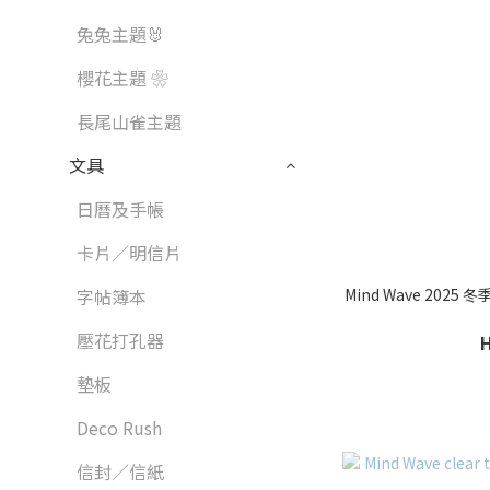
兔兔主題🐰
櫻花主題 ❀
長尾山雀主題
文具
日曆及手帳
卡片／明信片
Mind Wave 2025
字帖簿本
壓花打孔器
墊板
Deco Rush
信封／信紙