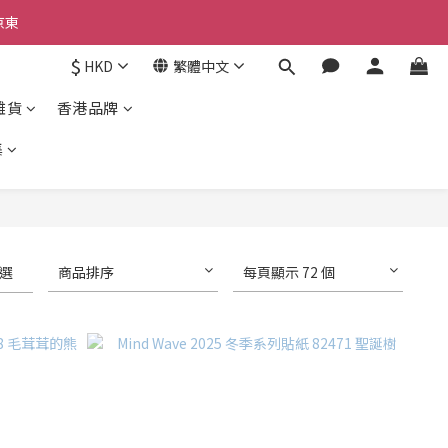
京東
京東
$
HKD
繁體中文
京東
雜貨
香港品牌
集
選
商品排序
每頁顯示 72 個