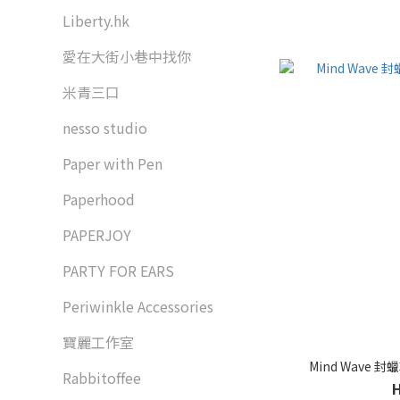
Liberty.hk
愛在大街小巷中找你
米青三口
nesso studio
Paper with Pen
Paperhood
PAPERJOY
PARTY FOR EARS
Periwinkle Accessories
寶麗工作室
Mind Wave 封
Rabbitoffee