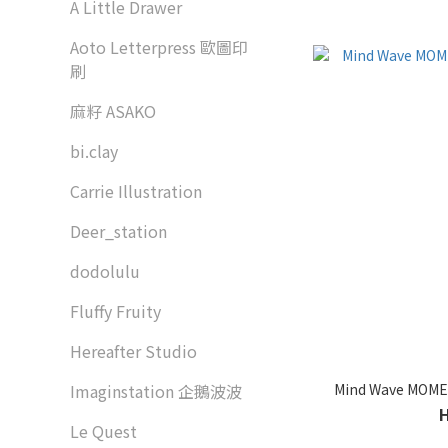
A Little Drawer
Aoto Letterpress 歐圖印
刷
麻籽 ASAKO
bi.clay
Carrie Illustration
Deer_station
dodolulu
Fluffy Fruity
Hereafter Studio
Mind Wave MOME
Imaginstation 企鵝波波
Le Quest