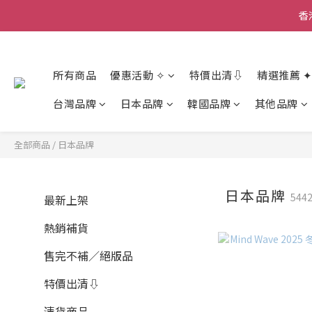
香
香
香
所有商品
優惠活動 ✧
特價出清⇩
精選推薦 ✦
台灣品牌
日本品牌
韓國品牌
其他品牌
全部商品
/
日本品牌
日本品牌
544
最新上架
熱銷補貨
售完不補／絕版品
特價出清⇩
清貨商品