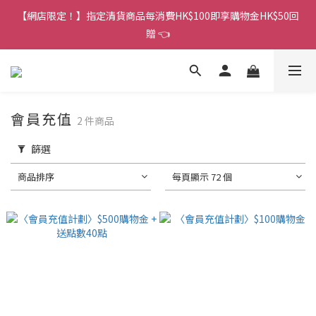
香港訂單金額滿HK$150包平郵｜滿HK$299包易寄取｜滿HK$499
【網店限定！】指定清貨商品每消費HK$100即享購物金HK$50回
包順豐／京東
贈 👈
香港訂單金額滿HK$150包平郵｜滿HK$299包易寄取｜滿HK$499
包順豐／京東
會員充值
2 件商品
篩選
商品排序
每頁顯示 72 個