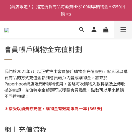
香港訂單金額滿HK$150包平郵｜滿HK$299包易寄取｜滿HK$499
【網店限定！】指定清貨商品每消費HK$100即享購物金HK$50回
包順豐／京東
贈 👈
香港訂單金額滿HK$150包平郵｜滿HK$299包易寄取｜滿HK$499
包順豐／京東
會員帳戶購物金充值計劃
我們於2021年7月起正式推出會員帳戶購物金充值服務，客人可以購
買商品的方式充值金額到會員帳戶內變成購物金，將來於
Paperhood網店及門市購物使用，省略每次購物入數轉帳及上傳收
據的麻煩，充值特定金額還可以獲贈會員點數，點數可以用來換購
不同禮物呢！
＊接受以消費券充值，購物金有效期限為一年 (365天)
網上充值流程