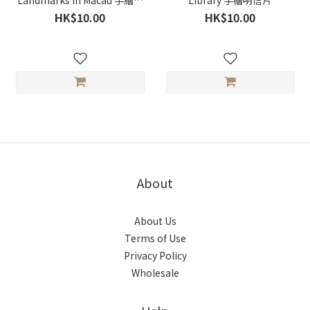
Landmarks in Macau 手繪明
Library 手繪明信片
信片
HK$10.00
HK$10.00
About
About Us
Terms of Use
Privacy Policy
Wholesale